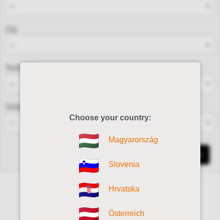
Zaj
Terhelés
Sebesség
Choose your country:
Magyarország
Search
Slovenia
Hrvatska
Österreich